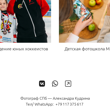
дение юных хоккеистов
Детская фотошкола М
Фотограф СПб — Александра Кудрина
Тел/ WhatsАpp: +79 117 375 617