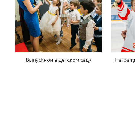
Выпускной в детском саду
Награж