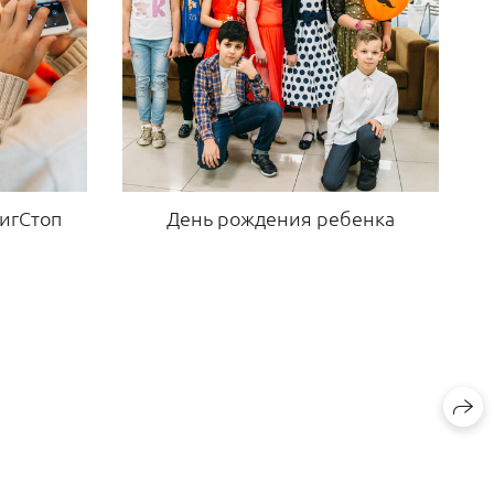
игСтоп
День рождения ребенка